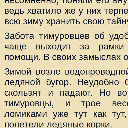
несомненно, поняли его вн
ведь хватило же у них терп
всю зиму хранить свою тайн
Забота тимуровцев об удо
чаще выходит за рамки 
помощи. В своих замыслах 
Зимой возле водопроводно
ледяной бугор. Неудобно 
скользят и падают. Но во
тимуровцы, и трое вес
ломиками уже тут как тут
полетели ледяные корки.