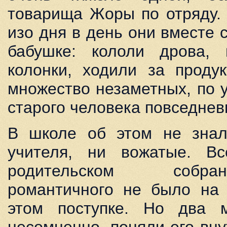
товарища Жоры по отряду.
изо дня в день они вместе
бабушке: кололи дрова,
колонки, ходили за проду
множество незаметных, по 
старого человека повседнев
В школе об этом не знал
учителя, ни вожатые. В
родительском собр
романтичного не было на 
этом поступке. Но два м