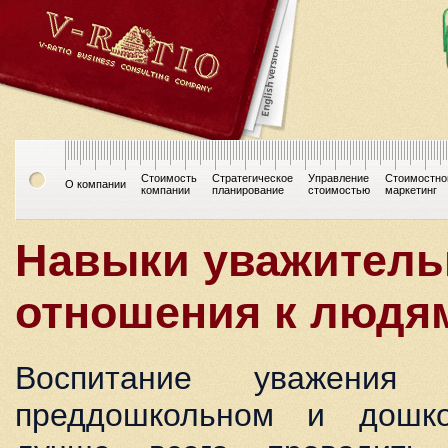
Стоимость
Стратегическое
Управление
Стоимостно
О компании
компании
планирование
стоимостью
маркетинг
Навыки уважитель
отношения к людя
Воспитание уважен
преддошкольном и дошко