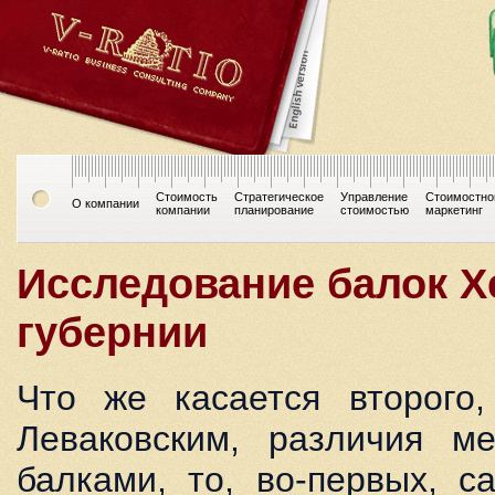
Стоимость
Стратегическое
Управление
Стоимостно
О компании
компании
планирование
стоимостью
маркетинг
Исследование балок Х
губернии
Что же касается второго,
Леваковским, различия м
балками, то, во-первых, с