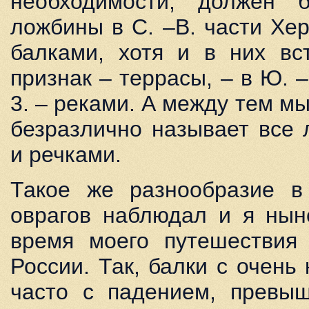
необходимости, должен 
ложбины в С. –В. части Хе
балками, хотя и в них вс
признак – террасы, – в Ю. –
3. – реками. А между тем мы
безразлично называет все
и речками.
Такое же разнообразие 
оврагов наблюдал и я нын
время моего путешествия 
России. Так, балки с очень
часто с падением, превы