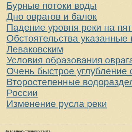
Бурные потоки воды
Дно оврагов и балок
Падение уровня реки на пя
Обстоятельства указанные
Леваковским
Условия образования оврага
Очень быстрое углубление 
Второстепенные водоразде
России
Изменение русла реки
На главную страницу сайта