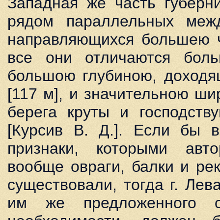
Западная же часть губерн
рядом параллельных меж
направляющихся большею ч
все они отличаются бол
большою глубиною, доходя
[117 м], и значительною ш
берега круты и господств
[Курсив В. Д.]. Если бы 
признаки, которыми авто
вообще овраги, балки и ре
существовали, тогда г. Лев
им же предложенного о