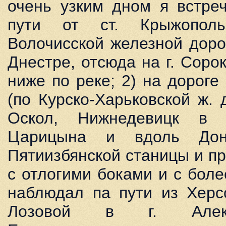
очень узким дном я встре
пути от ст. Крыжополь
Волочисской железной доро
Днестре, отсюда на г. Соро
ниже по реке; 2) на дороге 
(по Курско-Харьковской ж. 
Оскол, Нижнедевицк в 
Царицына и вдоль Дон
Пятиизбянской станицы и пр
с отлогими боками и с бол
наблюдал па пути из Херс
Лозовой в г. Алекс