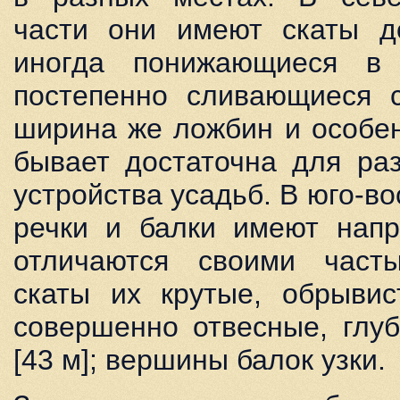
части они имеют скаты до
иногда понижающиеся в
постепенно сливающиеся 
ширина же ложбин и особе
бывает достаточна для ра
устройства усадьб. В юго-во
речки и балки имеют напр
отличаются своими част
скаты их крутые, обрывис
совершенно отвесные, глу
[43 м]; вершины балок узки.