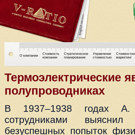
Стоимость
Стратегическое
Управление
Стоимостно
О компании
компании
планирование
стоимостью
маркетинг
Термоэлектрические я
полупроводниках
В 1937–1938 годах А
сотрудниками выяснил
безуспешных попыток физи