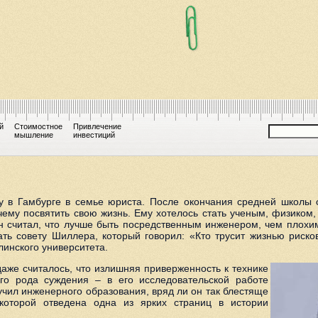
й
Стоимостное
Привлечение
мышление
инвестиций
у в Гамбурге в семье юриста. После окончания средней школы 
чему посвятить свою жизнь. Ему хотелось стать ученым, физиком
Он считал, что лучше быть посредственным инженером, чем плохи
ть совету Шиллера, который говорил: «Кто трусит жизнью рисков
линского университета.
даже считалось, что излишняя приверженность к технике
го рода суждения – в его исследовательской работе
учил инженерного образования, вряд ли он так блестяще
которой отведена одна из ярких страниц в истории