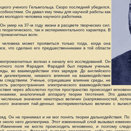
цкого ученого Гельмгольца. Скоро последний убедился,
собностями. Он давал ему темы для научной работы как
из молодого человека научного работника.
Он умер на 37-м году жизни в расцвете творческих сил.
 теоретического, так и экспериментального характера. В
тромагнитных волн.
человека может проявиться только тогда, когда она
все, что сделано его предшественниками в той области
электромагнитных волнах к началу его исследований. Он
нитного поля Фарадея. Фарадей был первым ученым,
ды, во взаимодействии этих зарядов. До английского
я диэлектриком, никакого влияния на взаимодействие
ым следствиям. Ученые, отрицавшие влияние среды, не
ость распространения электрического взаимодействия
ствия через абсолютно пустое пространство происходит мгновенн
инамики, аналогичный аппарату теории тяготения. Это давал
 численные значения некоторых величин (напряженностей, потен
нного значения пай-денных экспериментально величин с вычисл
яд. Он не принимал и не мог понять теории дальнодействия. По 
 около него диэлектрика. Этот измененный слой вызывал изменен
Изменение не могло происходить мгновенно, и поэтому следов
ной скоростью. Фарадей пытался представить себе эту картину