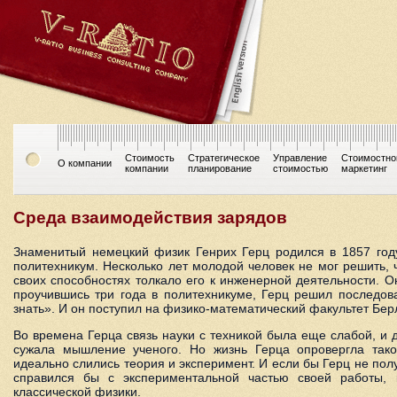
Стоимость
Стратегическое
Управление
Стоимостно
О компании
компании
планирование
стоимостью
маркетинг
Среда взаимодействия зарядов
Знаменитый немецкий физик Генрих Герц родился в 1857 год
политехникум. Несколько лет молодой человек не мог решить, 
своих способностях толкало его к инженерной деятельности. 
проучившись три года в политехникуме, Герц решил последова
знать». И он поступил на физико-математический факультет Бер
Во времена Герца связь науки с техникой была еще слабой, и 
сужала мышление ученого. Но жизнь Герца опровергла тако
идеально слились теория и эксперимент. И если бы Герц не пол
справился бы с экспериментальной частью своей работы, 
классической физики.