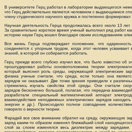
В университете Герц работал в лаборатории выдающегося неме
что Герц действительно является человеком с выдающимися спо
члену студенческого научного кружка и постепенно формировал 
Научная деятельность Герца продолжалась всего около 13 лет. 
За сравнительно короткое время ученый выполнил ряд работ как
историю науки Герц вошел благодаря своим исследованиям элек
Вся жизнь Герца подтверждает положение, что одаренность 
соединяется с упорным трудом, когда этот человек усваивает 
знаний, в которой он собирается работать.
Герц прежде всего глубоко изучил все, что было известно об 
проштудировал работы основоположника теории электромаг
который выяснил роль среды, окружающей электрические заря
физика ученые считали, что среда, если только она являетс
зарядов не оказывает. Две точки зрения приводили к различн
стремились изучать свойства этой среды. Они считали скор
зарядов бесконечно большой, полагая, что передача взаимодей
разработали специальный математический аппарат электрод
взаимодействия неподвижных электрических зарядов находить
энергии и др.). Происходило полное совпадение количестве
говорило о верности теории.
Фарадей все свое внимание обратил на среду, окружающую зар
заряд каким-то образом изменял ближайший слой находящегося
слой за слоем изменялся весь диэлектрик между зарядами. 
взаимодействие зарядов распространяется с какой-то конеч