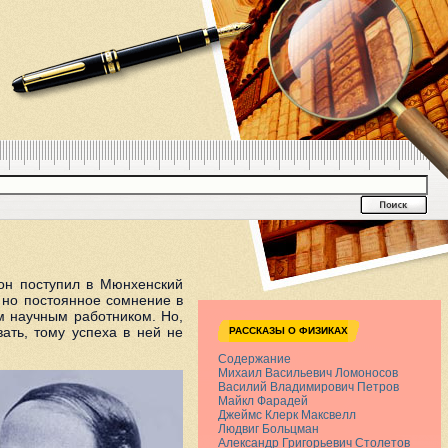
он поступил в Мюнхенский
, но постоянное сомнение в
м научным работником. Но,
ать, тому успеха в ней не
РАССКАЗЫ О ФИЗИКАХ
Содержание
Михаил Васильевич Ломоносов
Василий Владимирович Петров
Майкл Фарадей
Джеймс Клерк Максвелл
Людвиг Больцман
Александр Григорьевич Столетов