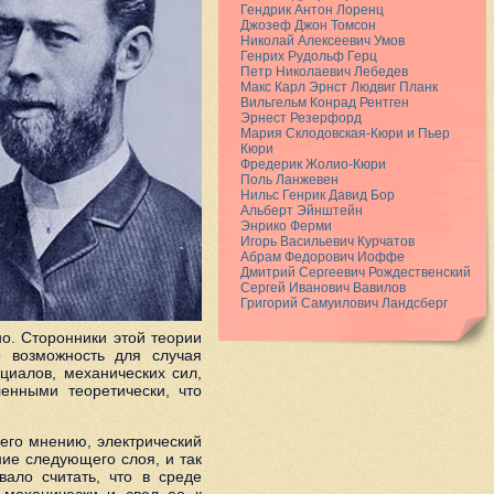
Гендрик Антон Лоренц
Джозеф Джон Томсон
Николай Алексеевич Умов
Генрих Рудольф Герц
Петр Николаевич Лебедев
Макс Карл Эрнст Людвиг Планк
Вильгельм Конрад Рентген
Эрнест Резерфорд
Мария Склодовcкая-Кюри и Пьер
Кюри
Фредерик Жолио-Кюри
Поль Ланжевен
Нильс Генрик Давид Бор
Альберт Эйнштейн
Энрико Ферми
Игорь Васильевич Курчатов
Абрам Федорович Иоффе
Дмитрий Сергеевич Рождественский
Сергей Иванович Вавилов
Григорий Самуилович Ландсберг
о. Сторонники этой теории
о возможность для случая
циалов, механических сил,
енными теоретически, что
его мнению, электрический
ие следующего слоя, и так
ало считать, что в среде
 механически и свел ее к