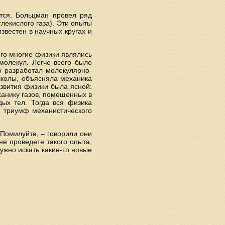
ется. Больцман провел ряд
лекислого газа). Эти опыты
вестен в научных кругах и
ого многие физики являлись
молекул. Легче всего было
о разработал молекулярно-
школы, объясняла механика
азвития физики была ясной:
анику газов, помещенных в
дых тел. Тогда вся физика
й триумф механистического
«Помилуйте, – говорили они
не проведете такого опыта,
жно искать какие-то новые