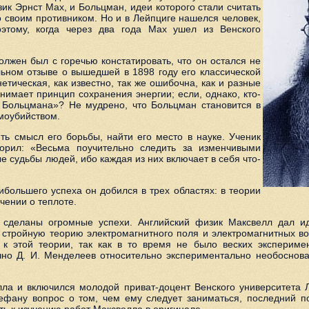
ик Эрнст Мах, и Больцман, идеи которого стали считать
 своим противником. Но и в Лейпциге нашелся человек,
оэтому, когда через два года Мах ушел из Венского
лжен был с горечью констатировать, что он остался не
ьном отзыве о вышедшей в 1898 году его классической
тическая, как известно, так же ошибочна, как и разные
нимает принцип сохранения энергии; если, однако, кто-
гу Больцмана»? Не мудрено, что Больцман становится в
моубийством.
ь смысл его борьбы, найти его место в науке. Ученик
ворил: «Весьма поучительно следить за изменчивыми
 судьбы людей, ибо каждая из них включает в себя что-
ибольшего успеха он добился в трех областях: в теории
чении о теплоте.
и сделаны огромные успехи. Английский физик Максвелл дал и
 стройную теорию электромагнитного поля и электромагнитных во
 к этой теории, так как в то время не было веских экспериме
ычно Д. И. Менделеев относительно экспериментально необоснова
елла и включился молодой приват-доцент Венского университета 
фану вопрос о том, чем ему следует заниматься, последний п
ь к изучению работ Максвелла в оригинале.