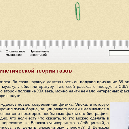
й
Стоимостное
Привлечение
мышление
инвестиций
инетической теории газов
дился. За свою научную деятельность он получил признание 39 а
музыку, любил литературу. Так, свой рассказ о поездке в США
 второй половине XIX века, можно найти немало интересных факто
орию науки.
ождалась новая, современная физика. Эпоха, в которую
 прожил жизнь борца, защищавшего всеми имевшимися в
ясняются и некоторые необычные факты его биографии.
но, что если есть что сказать, то это можно сделать в
переезжает из Венского университета в Лейпцигский, а
билось это делать знаменитому ученому? В Венском