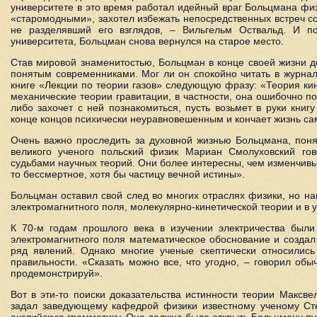
университете в это время работал идейный враг Больцмана физ
«старомодными», захотел избежать непосредственных встреч со
не разделявший его взглядов, – Вильгельм Оствальд. И п
университета, Больцман снова вернулся на старое место.
Став мировой знаменитостью, Больцман в конце своей жизни до
понятым современниками. Мог ли он спокойно читать в журнал
книге «Лекции по теории газов» следующую фразу: «Теория кине
механические теории гравитации, в частности, она ошибочно по
либо захочет с ней познакомиться, пусть возьмет в руки кни
конце концов психически неуравновешенным и кончает жизнь са
Очень важно проследить за духовной жизнью Больцмана, понят
великого ученого польский физик Мариан Смолуховский го
судьбами научных теорий. Они более интересны, чем изменчивые
то бессмертное, хотя бы частицу вечной истины».
Больцман оставил свой след во многих отраслях физики, но на
электромагнитного поля, молекулярно-кинетической теории и в у
К 70-м годам прошлого века в изучении электричества был
электромагнитного поля математическое обоснование и создал
ряд явлений. Однако многие ученые скептически относились
правильности. «Сказать можно все, что угодно, – говорил об
продемонстрируй».
Вот в эти-то поиски доказательства истинности теории Максв
задал заведующему кафедрой физики известному ученому Сте
английскую грамматику. Она должна была открыть Больцману пут