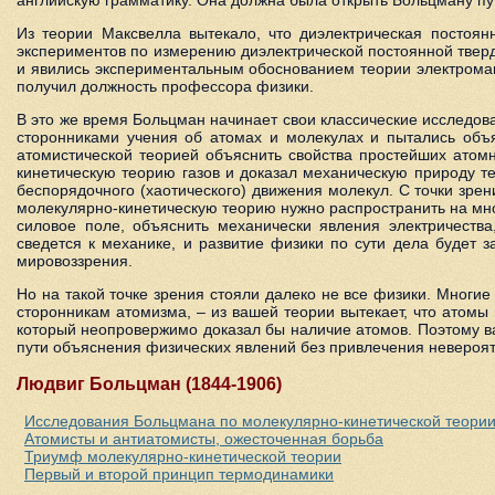
Из теории Максвелла вытекало, что диэлектрическая постоян
экспериментов по измерению диэлектрической постоянной твердых
и явились экспериментальным обоснованием теории электромаг
получил должность профессора физики.
В это же время Больцман начинает свои классические исследов
сторонниками учения об атомах и молекулах и пытались объя
атомистической теорией объяснить свойства простейших атом
кинетическую теорию газов и доказал механическую природу т
беспорядочного (хаотического) движения молекул. С точки зрен
молекулярно-кинетическую теорию нужно распространить на мн
силовое поле, объяснить механически явления электричества,
сведется к механике, и развитие физики по сути дела будет 
мировоззрения.
Но на такой точке зрения стояли далеко не все физики. Многие
сторонникам атомизма, – из вашей теории вытекает, что атомы
который неопровержимо доказал бы наличие атомов. Поэтому ва
пути объяснения физических явлений без привлечения невероят
Людвиг Больцман (1844-1906)
Исследования Больцмана по молекулярно-кинетической теории
Атомисты и антиатомисты, ожесточенная борьба
Триумф молекулярно-кинетической теории
Первый и второй принцип термодинамики