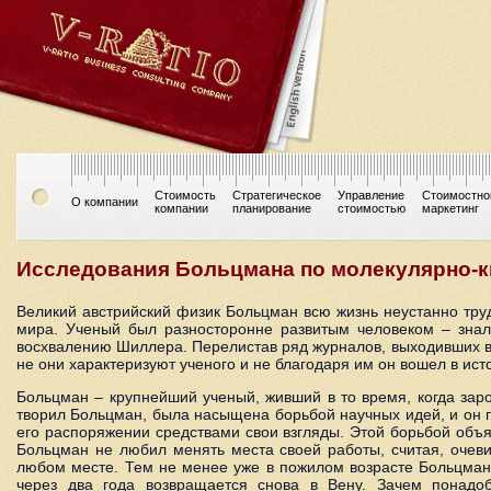
Стоимость
Стратегическое
Управление
Стоимостно
О компании
компании
планирование
стоимостью
маркетинг
Исследования Больцмана по молекулярно-к
Великий австрийский физик Больцман всю жизнь неустанно тру
мира. Ученый был разносторонне развитым человеком – знал 
восхвалению Шиллера. Перелистав ряд журналов, выходивших во
не они характеризуют ученого и не благодаря им он вошел в ист
Больцман – крупнейший ученый, живший в то время, когда зар
творил Больцман, была насыщена борьбой научных идей, и он
его распоряжении средствами свои взгляды. Этой борьбой объ
Больцман не любил менять места своей работы, считая, очевид
любом месте. Тем не менее уже в пожилом возрасте Больцман 
через два года возвращается снова в Вену. Зачем понадо