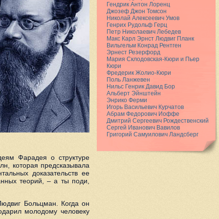
Гендрик Антон Лоренц
Джозеф Джон Томсон
Николай Алексеевич Умов
Генрих Рудольф Герц
Петр Николаевич Лебедев
Макс Карл Эрнст Людвиг Планк
Вильгельм Конрад Рентген
Эрнест Резерфорд
Мария Склодовcкая-Кюри и Пьер
Кюри
Фредерик Жолио-Кюри
Поль Ланжевен
Нильс Генрик Давид Бор
Альберт Эйнштейн
Энрико Ферми
Игорь Васильевич Курчатов
Абрам Федорович Иоффе
Дмитрий Сергеевич Рождественский
Сергей Иванович Вавилов
Григорий Самуилович Ландсберг
деям Фарадея о структуре
лн, которая предсказывала
нтальных доказательств ее
нных теорий, – а ты поди,
Людвиг Больцман. Когда он
одарил молодому человеку