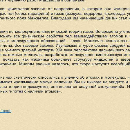
ная кристаллов зависит от направления, в котором она измеря
 тел (серы, парафина) и газов (воздуха, водорода, кислорода, уг
нитного поля Максвелла. Благодаря им начинающий физик стал из
ания по молекулярно-кинетической теории газов. Во времена учен
снить все физические свойства тел взаимодействием атомов и 
ных и молекулярных образований – газов. Максвелл основательн
еплоты. Все газовые законы, Изучаемые в курсе физики средней 
ия ученого третьей четверти XIX века перспектива дальнейшего р
огоатомные молекулы, разработать молекулярно-кинетическую мех
 показать, как механика объясняет структуру жидкостей и твер
закончено. Многим ученым казалось, что скоро наступит всеобщи
 из них скептически относились к учению об атомах и молекулах. 
 имеют чрезвычайно малую величину. Вы их никогда не увидите и 
ши теории недоказуемы, они являются «научной спекуляцией». Ну
ных гипотез о наличии атомов».
 газов