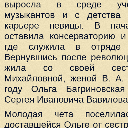
выросла в среде уче
музыкантов и с детства 
карьере певицы. В нач
оставила консерваторию и
где служила в отряде 
Вернувшись после революц
жила со своей сест
Михайловной, женой В. А.
году Ольга Багриновская
Сергея Ивановича Вавилова
Молодая чета поселила
доставшейся Ольге от сест