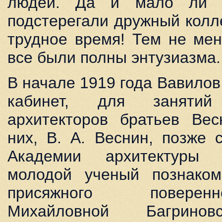
людей. Да и мало ли к
подстерегали дружный колл
трудное время! Тем не мен
все были полны энтузиазма.
В начале 1919 года Вавилов
кабинет, для заняти
архитекторов братьев Вес
них, В. А. Веснин, позже 
Академии архитектуры 
молодой ученый познако
присяжного повере
Михайловной Багринов