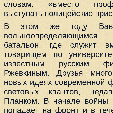
словам, «вместо проф
выступать полицейские прис
В этом же году Вави
вольноопределяющимс
батальон, где служит в
товарищем по университет
известным русским ф
Ржевкиным. Друзья мног
новых идеях современной ф
световых квантов, неда
Планком. В начале войны 
попадает на фронт и в теч