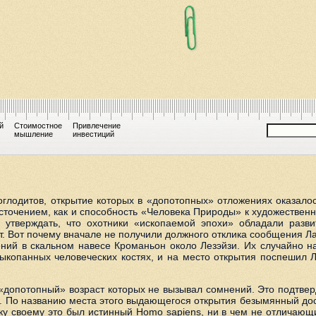
й
Стоимостное
Привлечение
мышление
инвестиций
оглодитов, открытие которых в «допотопных» отложениях оказало
сточением, как и способность «Человека Природы» к художественн
и утверждать, что охотники «ископаемой эпохи» обладали разв
. Вот почему вначале не получили должного отклика сообщения Ла
нений в скальном навесе Кроманьон около Лезэйзи. Их случайно 
выкопанных человеческих костях, и на место открытия поспешил 
«допотопный» возраст которых не вызывал сомнений. Это подтвер
а. По названию места этого выдающегося открытия безымянный до
ку своему это был истинный Homo sapiens, ни в чем не отличающ