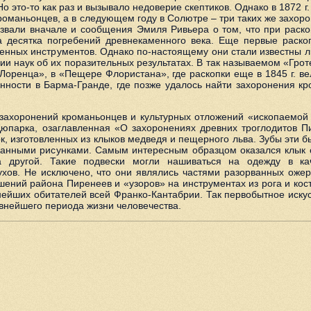
Но это-то как раз и вызывало недоверие скептиков. Однако в 1872 г
оманьонцев, а в следующем году в Солютре – три таких же захоро
вали вначале и сообщения Эмиля Ривьера о том, что при раскопк
десятка погребений древнекаменного века. Еще первые раскопк
енных инструментов. Однако по-настоящему они стали известны л
ии наук об их поразительных результатах. В так называемом «Гро
Лоренца», в «Пещере Флористана», где раскопки еще в 1845 г. ве
нности в Барма-Гранде, где позже удалось найти захоронения кр
ахоронений кроманьонцев и культурных отложений «ископаемой эп
Дюпарка, озаглавленная «О захоронениях древних троглодитов П
к, изготовленных из клыков медведя и пещерного льва. Зубы эти 
ованными рисунками. Самым интересным образцом оказался клык
другой. Такие подвески могли нашиваться на одежду в каче
ухов. Не исключено, что они являлись частями разорванных оже
ений района Пиренеев и «узоров» на инструментах из рога и кос
ейших обитателей всей Франко-Кантабрии. Так первобытное искус
евнейшего периода жизни человечества.