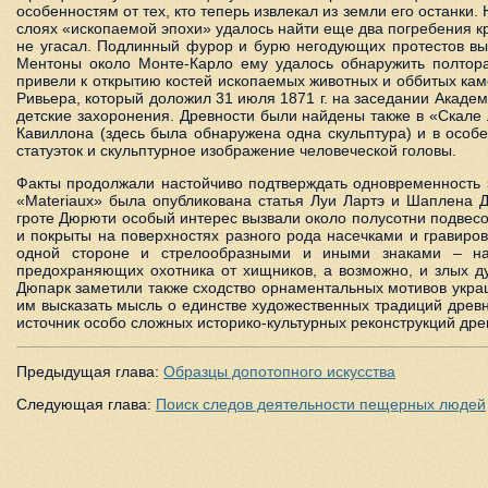
особенностям от тех, кто теперь извлекал из земли его останки. 
слоях «ископаемой эпохи» удалось найти еще два погребения кр
не угасал. Подлинный фурор и бурю негодующих протестов выз
Ментоны около Монте-Карло ему удалось обнаружить полтора 
привели к открытию костей ископаемых животных и оббитых кам
Ривьера, который доложил 31 июля 1871 г. на заседании Академ
детские захоронения. Древности были найдены также в «Скале 
Кавиллона (здесь была обнаружена одна скульптура) и в особе
статуэток и скульптурное изображение человеческой головы.
Факты продолжали настойчиво подтверждать одновременность з
«Materiaux» была опубликована статья Луи Лартэ и Шаплена 
гроте Дюрюти особый интерес вызвали около полусотни подвесо
и покрыты на поверхностях разного рода насечками и гравир
одной стороне и стрелообразными и иными знаками – на 
предохраняющих охотника от хищников, а возможно, и злых д
Дюпарк заметили также сходство орнаментальных мотивов украш
им высказать мысль о единстве художественных традиций древн
источник особо сложных историко-культурных реконструкций др
Предыдущая глава:
Образцы допотопного искусства
Следующая глава:
Поиск следов деятельности пещерных людей