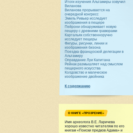
Итоги изучения Альтамиры озвучил
Виланова
Виланова прорывается на
очередной конгресс
Эмиль Ривьер исследует
изображения в пещере
Пейрони обнаруживает новую
пещеру с древними гравюрами
Картальяк собственноручно
исследует пещеры
Фигуры, рисунки, линии и
изображения бизона
Поездка французской делегации в
Альтамиру
Оправдание Луи Капитана
Рейнак размышляет над смыслом
пещерного искусства
Колдовство и магическое
изображение двойника
К содержанию
О КНИГЕ «ПРОЗРЕНИЕ»
Имя археолога В.Е. Ларичева
хорошо известно читателям по его
книгам «Поиски предков Адама» и