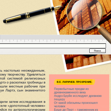
сь настолько неожиданным,
ому творчеству. Удивляться
итой системой религиозных
ртэ о раскопках гробницы в
В.Е. ЛАРИЧЕВ. ПРОЗРЕНИЕ.
нашли местные рабочие при
Первобытные предки из
Луи Лартэ, сын знаменитого
древнекаменного века
Андрэ Бруйе исследуют древнюю
пещеру
дили затем исследования в
От какой обезьяны произошел
селе «допотопный человек»
человек
ийся по антропологическим
Буше де Перт – таможенник из