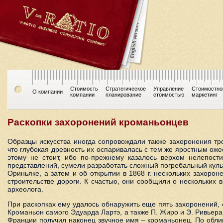
Стоимость
Стратегическое
Управление
Стоимостно
О компании
компании
планирование
стоимостью
маркетинг
Раскопки захоронений кроманьонцев
Образцы искусства иногда сопровождали также захоронения тр
что глубокая древность их оспаривалась с тем же яростным оже
этому не стоит, ибо по-прежнему казалось верхом нелепост
представлений, сумели разработать сложный погребальный культ
Ориньяке, а затем и об открытии в 1868 г. нескольких захоро
строительстве дороги. К счастью, они сообщили о нескольких 
археолога.
При раскопках ему удалось обнаружить еще пять захоронений, 
Кроманьон самого Эдуарда Лартэ, а также П. Жиро и Э. Ривьер
Франции получил наконец звучное имя – кроманьонец. По обли