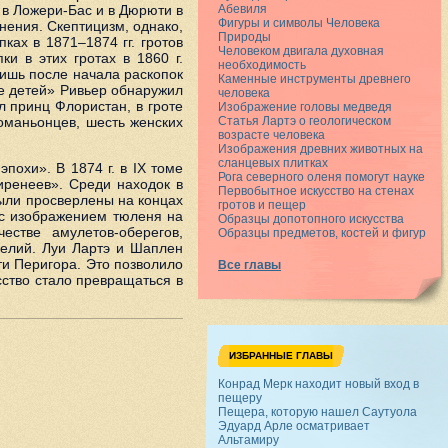
. в Ложери-Бас и в Дюрюти в
Абевиля
Фигуры и символы Человека
нения. Скептицизм, однако,
Природы
ах в 1871–1874 гг. гротов
Человеком двигала духовная
и в этих гротах в 1860 г.
необходимость
ишь после начала раскопок
Каменные инструменты древнего
те детей» Ривьер обнаружил
человека
л принц Флористан, в гроте
Изображение головы медведя
оманьонцев, шесть женских
Статья Лартэ о геологическом
возрасте человека
Изображения древних животных на
сланцевых плитках
охи». В 1874 г. в IX томе
Рога северного оленя помогут науке
иренеев». Среди находок в
Первобытное искусство на стенах
были просверлены на концах
гротов и пещер
 с изображением тюленя на
Образцы допотопного искусства
стве амулетов-оберегов,
Образцы предметов, костей и фигур
релий. Луи Лартэ и Шаплен
ти Перигора. Это позволило
Все главы
ство стало превращаться в
ИЗБРАННЫЕ ГЛАВЫ
Конрад Мерк находит новый вход в
пещеру
Пещера, которую нашел Саутуола
Эдуард Арле осматривает
Альтамиру