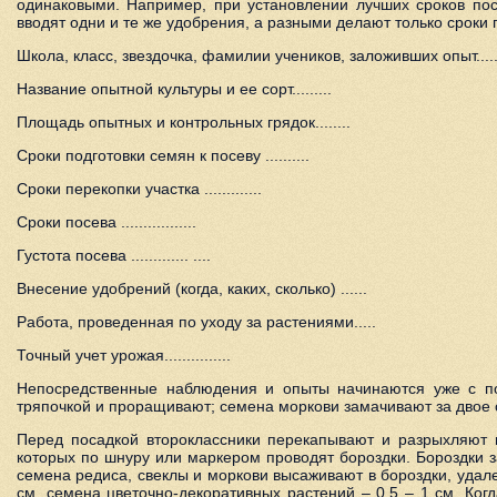
одинаковыми. Например, при установлении лучших сроков пос
вводят одни и те же удобрения, а разными делают только сроки
Школа, класс, звездочка, фамилии учеников, заложивших опыт...........
Название опытной культуры и ее сорт.........
Площадь опытных и контрольных грядок........
Сроки подготовки семян к посеву ..........
Сроки перекопки участка .............
Сроки посева .................
Густота посева ............. ....
Внесение удобрений (когда, каких, сколько) ......
Работа, проведенная по уходу за растениями.....
Точный учет урожая...............
Непосредственные наблюдения и опыты начинаются уже с по
тряпочкой и проращивают; семена моркови замачивают за двое с
Перед посадкой второклассники перекапывают и разрыхляют п
которых по шнуру или маркером проводят бороздки. Бороздки 
семена редиса, свеклы и моркови высаживают в бороздки, удален
см, семена цветочно-декоративных растений – 0,5 – 1 см. Ког