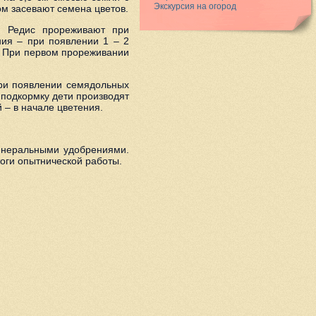
Экскурсия на огород
м засевают семена цветов.
. Редис прореживают при
ния – при появлении 1 – 2
е. При первом прореживании
при появлении семядольных
 подкормку дети производят
 – в начале цветения.
минеральными удобрениями.
тоги опытнической работы.