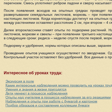
перегноем. Смесь уплотняют ребром ладони и сверху насыпают 
После появления всходов на опытных грядках проводят пр
развертывании семядольных листочков, морковь – при появлен
настоящих листочков. Когда корнеплоды достигнут на опытных 
между растениями оставляют расстояние 2 см, при втором – 4 с
Далее второклассники ставят опыты по подкормке растений. 
листочков, моркови и свеклы – при появлении третьего настоящ
в следующие сроки: редиса – неделю спустя после первой, морко
Подкормку и удобрения, нормы которых описаны выше, заранее 
Проведение опытов учащиеся осуществляют по звездочкам. Од
Контрольный участок оставляют без удобрений. Все данные о пр
Интересное об уроках труда:
Экскурсия в поле
Какие интересные наблюдения можно проводить на уроках тру
Умения и знания в жизни пригодятся
Дети умнеют в процессе наблюдения
Опыты над учителем в процессе наблюдения за его реакциями
Наблюдения и опыты при работе с бумагой и картоном
Подбор образцов и составление коллекции бумаги