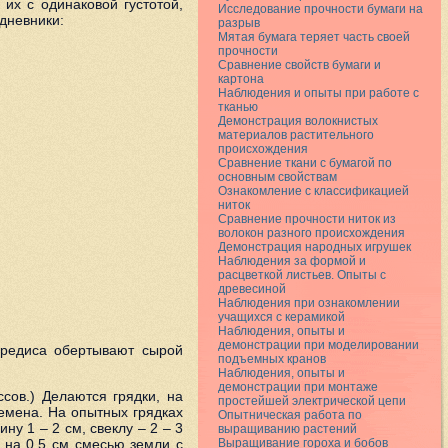
их с одинаковой густотой,
Исследование прочности бумаги на
 дневники:
разрыв
Мятая бумага теряет часть своей
прочности
Сравнение свойств бумаги и
картона
Наблюдения и опыты при работе с
тканью
Демонстрация волокнистых
материалов растительного
происхождения
Сравнение ткани с бумагой по
основным свойствам
Ознакомление с классификацией
ниток
Сравнение прочности ниток из
волокон разного происхождения
Демонстрация народных игрушек
Наблюдения за формой и
расцветкой листьев. Опыты с
древесиной
Наблюдения при ознакомлении
учащихся с керамикой
Наблюдения, опыты и
демонстрации при моделировании
 редиса обертывают сырой
подъемных кранов
Наблюдения, опыты и
демонстрации при монтаже
сов.) Делаются грядки, на
простейшей электрической цепи
емена. На опытных грядках
Опытническая работа по
у 1 – 2 см, свеклу – 2 – 3
выращиванию растений
 на 0,5 см смесью земли с
Выращивание гороха и бобов