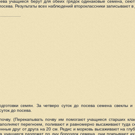
ева учащиеся берут для обеих грядок одинаковые семена, сеют 
 посева. Результаты всех наблюдений второклассники записывают в
...........
дготовки семян. За четверо суток до посева семена свеклы и
уток до посева.
очву. (Перекапывать почву им помогают учащиеся старших клас
заполняют перегноем, поливают и равномерно высаживают туда с
ные друг от друга на 20 см. Редис и морковь высаживают на глубин
да учащиеся разложат по дну бороздок семена, они покрывают их