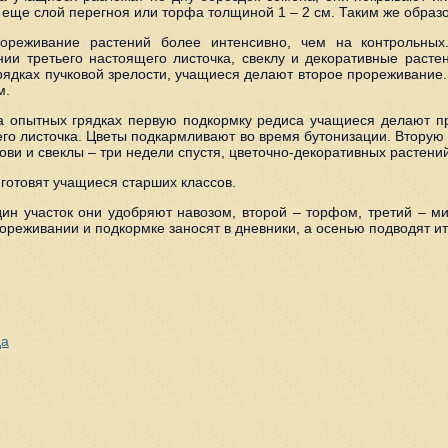
еще слой перегноя или торфа толщиной 1 – 2 см. Таким же образо
ореживание растений более интенсивно, чем на контрольных
ии третьего настоящего листочка, свеклу и декоративные расте
грядках пучковой зрелости, учащиеся делают второе прореживани
м.
На опытных грядках первую подкормку редиса учащиеся делают 
его листочка. Цветы подкармливают во время бутонизации. Вторую
ви и свеклы – три недели спустя, цветочно-декоративных растений
готовят учащиеся старших классов.
ин участок они удобряют навозом, второй – торфом, третий – 
ореживании и подкормке заносят в дневники, а осенью подводят и
да