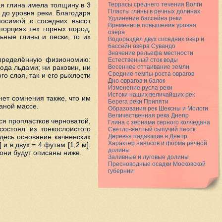
ая глина имела толщину в 3
Террасы среднего течения Волги
Пласты глины в речных долинах
ти до уровня реки. Благодаря
Удлинение бассейна реки
носимой с соседних высот
Временное повышение уровня
порциях тех горных пород,
озера
ьные глины и пески, то их
Водораздел двух соседних озер и
бассейн озера Сувандо
Значение рельефа местности
 определённую физиономию:
Естественный сток воды
юда льдами; ни раковин, ни
Весеннее оттаивание земли
Средние темпы роста оврагов
го слоя, так и его рыхлости
Дно оврагов и балок
Изменение русла реки
Истоки наших величайших рек
нет сомнения также, что им
Берега реки Припяти
аной массе.
Образования рек Шексны и Мологи
Величественная река Днепр
ся пропластков черноватой,
Глина с зёрнами серного колчедана
состоял из тонкослоистого
Светло-жёлтый сыпучий песок
здесь основание качненских
Деревья падающие в Днепр
Характер наносов и форма речной
и в двух = 4 футам [1,2 м].
долины
 они будут описаны ниже.
Заливные и луговые долины
Пресноводные осадки Московской
губернии