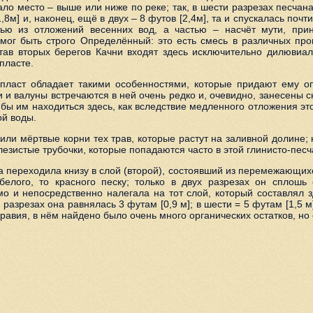
ало место – выше или ниже по реке; так, в шести разрезах песчан
[1,8м] и, наконец, ещё в двух – 8 футов [2,4м], та и спускалась поч
стью из отложений весенних вод, а частью – насчёт мути, при
мог быть строго Определённый: это есть смесь в различных про
став вторых берегов Качни входят здесь исключительно дилювиал
пласте.
от пласт обладает такими особенностями, которые придают ему
 и валуны встречаются в ней очень редко и, очевидно, занесены с
 бы им находиться здесь, как вследствие медленного отложения это
ой воды.
или мёртвые корни тех трав, которые растут на заливной долине; 
зистые трубочки, которые попадаются часто в этой глинисто-песч
а переходила книзу в слой (второй), состоявший из перемежающих
елого, то красного песку; только в двух разрезах он сплошь 
мо и непосредственно налегала на тот слой, который составлял 
азрезах она равнялась 3 футам [0,9 м]; в шести = 5 футам [1,5 м] 
равия, в нём найдено было очень много органических остатков, но