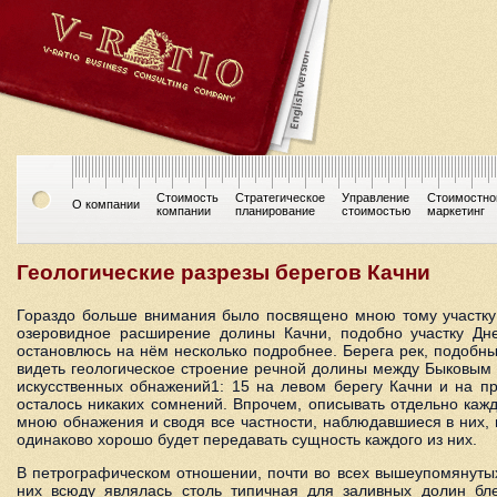
Стоимость
Стратегическое
Управление
Стоимостно
О компании
компании
планирование
стоимостью
маркетинг
Геологические разрезы берегов Качни
Гораздо больше внимания было посвящено мною тому участку К
озеровидное расширение долины Качни, подобно участку Д
остановлюсь на нём несколько подробнее. Берега рек, подобны
видеть геологическое строение речной долины между Быковым 
искусственных обнажений1: 15 на левом берегу Качни и на пр
осталось никаких сомнений. Впрочем, описывать отдельно кажд
мною обнажения и сводя все частности, наблюдавшиеся в них, 
одинаково хорошо будет передавать сущность каждого из них.
В петрографическом отношении, почти во всех вышеупомянутых 
них всюду являлась столь типичная для заливных долин бле