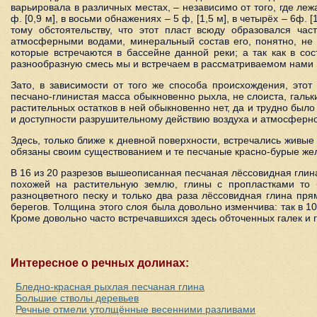
варьировала в различных местах, – независимо от того, где леж
ф. [0,9 м], в восьми обнажениях – 5 ф, [1,5 м], в четырёх – 6ф. 
тому обстоятельству, что этот пласт всюду образовался ча
атмосферными водами, минеральный состав его, понятно, не 
которые встречаются в бассейне данной реки; а так как в со
разнообразную смесь мы и встречаем в рассматриваемом нами 
Зато, в зависимости от того же способа происхождения, эт
песчано-глинистая масса обыкновенно рыхла, не слоиста, гальки
растительных остатков в ней обыкновенно нет, да и трудно было
и доступности разрушительному действию воздуха и атмосферн
Здесь, только ближе к дневной поверхности, встречались живые 
обязаны своим существованием и те песчаные красно-бурые желе
В 16 из 20 разрезов вышеописанная песчаная лёссовидная глин
похожей на растительную землю, глины с пропластками то б
разноцветного песку и только два раза лёссовидная глина пря
берегов. Толщина этого слоя была довольно изменчива: так в 10 р
Кроме довольно часто встречавшихся здесь обточенных галек и г
Интересное о речных долинах:
Бледно-красная рыхлая песчаная глина
Большие стволы деревьев
Речные отмели утолщённые весенними разливами