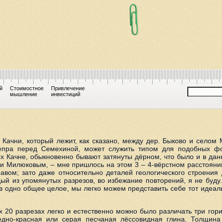
й
Стоимостное
Привлечение
мышление
инвестиций
ачни, который лежит, как сказано, между дер. Быково и селом 
непра перед Семехиной, может служить типом для подобных ф
х Качне, обыкновенно бывают затянуты дёрном, что было и в дан
и Милюковым, – мне пришлось на этом 3 – 4-вёрстном расстояни
авом; зато даже относительно деталей геологического строения 
ый из упомянутых разрезов, во избежание повторений, я не буду
в одно общее целое, мы легко можем представить себе тот идеал
20 разрезах легко и естественно можно было различать три гори
дно-красная или серая песчаная лёссовидная глина. Толщина 