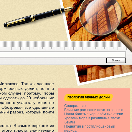
Милюкове. Так как здешнее
орм речных долин, то я и
ном случае; поэтому, чтобы
и сделать до 20 небольших
ГЕОЛОГИЯ РЕЧНЫХ ДОЛИН
данного участка у меня не
Содержание
. Обозревая все сделанные
Влияние распашки почв на эрозию
ьный разрез, который почти
Наши богатые чернозёмные степи
Уровень моря в различные эпохи
Земли
зонта. В самом верхнем из
Поднятия в постплиоценовый
этого пласта значительно
период